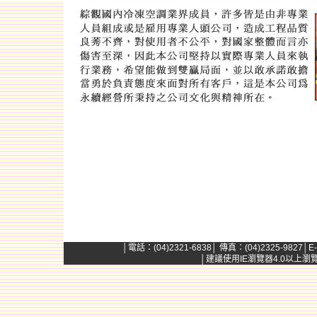
│電話：(04)2321-6838│ 傳真：(04)2325-9827│E-
│建議使用IE瀏覽器4.0以上